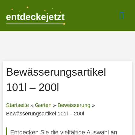
Zum
Hau
Inhalt
springen
Bewässerungsartikel
101l – 200l
Startseite
»
Garten
»
Bewässerung
»
Bewässerungsartikel 101l – 200l
Entdecken Sie die vielfältige Auswahl an