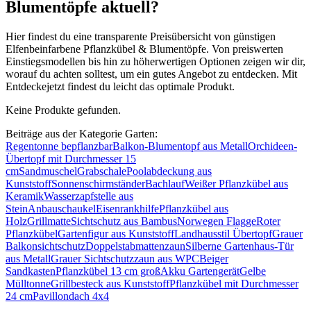
Blumentöpfe aktuell?
Hier findest du eine transparente Preisübersicht von günstigen
Elfenbeinfarbene Pflanzkübel & Blumentöpfe. Von preiswerten
Einstiegsmodellen bis hin zu höherwertigen Optionen zeigen wir dir,
worauf du achten solltest, um ein gutes Angebot zu entdecken. Mit
Entdeckejetzt findest du leicht das optimale Produkt.
Keine Produkte gefunden.
Beiträge aus der Kategorie Garten:
Regentonne bepflanzbar
Balkon-Blumentopf aus Metall
Orchideen-
Übertopf mit Durchmesser 15
cm
Sandmuschel
Grabschale
Poolabdeckung aus
Kunststoff
Sonnenschirmständer
Bachlauf
Weißer Pflanzkübel aus
Keramik
Wasserzapfstelle aus
Stein
Anbauschaukel
Eisenrankhilfe
Pflanzkübel aus
Holz
Grillmatte
Sichtschutz aus Bambus
Norwegen Flagge
Roter
Pflanzkübel
Gartenfigur aus Kunststoff
Landhausstil Übertopf
Grauer
Balkonsichtschutz
Doppelstabmattenzaun
Silberne Gartenhaus-Tür
aus Metall
Grauer Sichtschutzzaun aus WPC
Beiger
Sandkasten
Pflanzkübel 13 cm groß
Akku Gartengerät
Gelbe
Mülltonne
Grillbesteck aus Kunststoff
Pflanzkübel mit Durchmesser
24 cm
Pavillondach 4x4