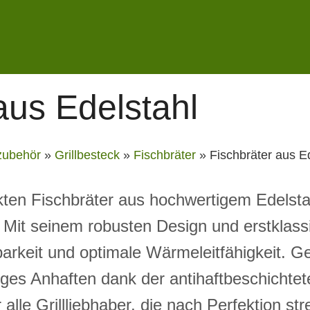
aus Edelstahl
lzubehör
»
Grillbesteck
»
Fischbräter
»
Fischbräter aus E
ten Fischbräter aus hochwertigem Edelstah
 Mit seinem robusten Design und erstklassi
arkeit und optimale Wärmeleitfähigkeit. Ge
tiges Anhaften dank der antihaftbeschichte
alle Grillliebhaber, die nach Perfektion str