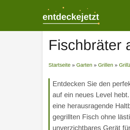
Zum
Inhalt
springen
Fischbräter 
Startseite
»
Garten
»
Grillen
»
Gril
Entdecken Sie den perfek
auf ein neues Level hebt.
eine herausragende Haltb
gegrillten Fisch ohne läs
unverzichtbares Gerät für 